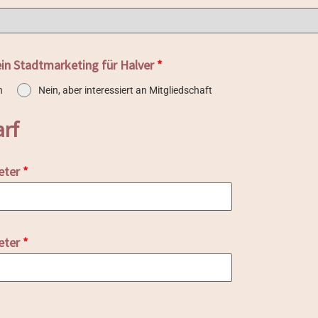
ein Stadtmarketing für Halver
*
n
Nein, aber interessiert an Mitgliedschaft
arf
eter
*
eter
*