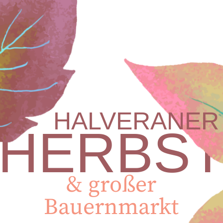
HALVERANER
HERBS
& großer
Bauernmarkt