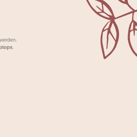
 werden.
ptops
.