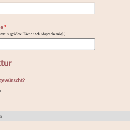
ge
*
ert: 5 (größere Fläche nach Absprache mögl.)
ktur
gewünscht?
n